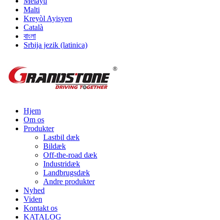
Melayu
Malti
Kreyòl Ayisyen
Català
বাংলা
Srbija jezik (latinica)
Hjem
Om os
Produkter
Lastbil dæk
Bildæk
Off-the-road dæk
Industridæk
Landbrugsdæk
Andre produkter
Nyhed
Viden
Kontakt os
KATALOG