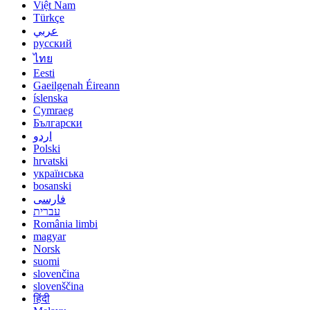
Việt Nam
Türkçe
عربي
русский
ไทย
Eesti
Gaeilgenah Éireann
íslenska
Cymraeg
Български
اردو
Polski
hrvatski
українська
bosanski
فارسی
עברית
România limbi
magyar
Norsk
suomi
slovenčina
slovenščina
हिंदी