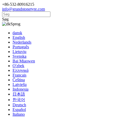
+86-532-80916215
info@grandstonetyre.com
Søg
Sprog
dansk
English
Nederlands
Português
Lietuvių
Svenska
Bai Miaowen
O'zbek
Ελληνικά
Français
Čeština
Latviešu
Indonesia
日本語
한국어
Deutsch
Español
Italiano