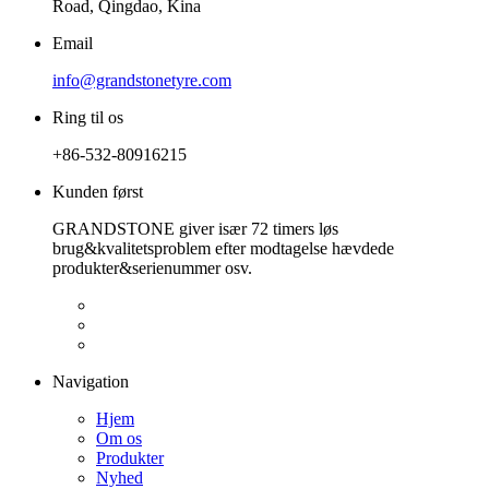
Road, Qingdao, Kina
Email
info@grandstonetyre.com
Ring til os
+86-532-80916215
Kunden først
GRANDSTONE giver især 72 timers løs
brug&kvalitetsproblem efter modtagelse hævdede
produkter&serienummer osv.
Navigation
Hjem
Om os
Produkter
Nyhed