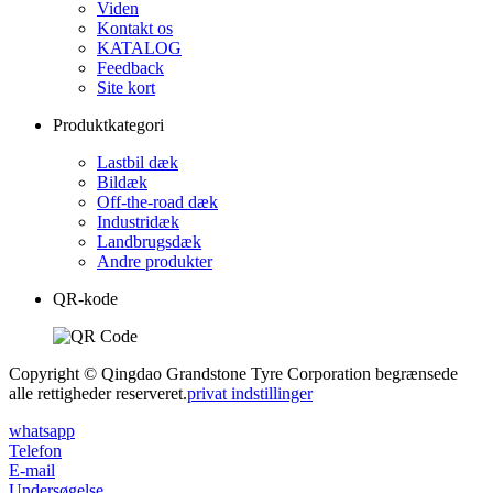
Viden
Kontakt os
KATALOG
Feedback
Site kort
Produktkategori
Lastbil dæk
Bildæk
Off-the-road dæk
Industridæk
Landbrugsdæk
Andre produkter
QR-kode
Copyright © Qingdao Grandstone Tyre Corporation begrænsede
alle rettigheder reserveret.
privat indstillinger
whatsapp
Telefon
E-mail
Undersøgelse