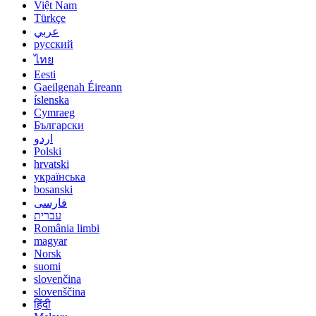
Việt Nam
Türkçe
عربي
русский
ไทย
Eesti
Gaeilgenah Éireann
íslenska
Cymraeg
Български
اردو
Polski
hrvatski
українська
bosanski
فارسی
עברית
România limbi
magyar
Norsk
suomi
slovenčina
slovenščina
हिंदी