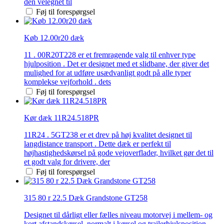
den velegnet til
Føj til forespørgsel
Køb 12.00r20 dæk
11 . 00R20T228 er et fremragende valg til enhver type
hjulposition . Det er designet med et slidbane, der giver det
mulighed for at udføre usædvanligt godt på alle typer
komplekse vejforhold . dets
Føj til forespørgsel
Kør dæk 11R24.518PR
11R24 . 5GT238 er et drev på høj kvalitet designet til
langdistance transport . Dette dæk er perfekt til
højhastighedskørsel på gode vejoverflader, hvilket gør det til
et godt valg for drivere, der
Føj til forespørgsel
315 80 r 22.5 Dæk Grandstone GT258
Designet til dårligt eller fælles niveau motorvej i mellem- og
kort afstandskørsel, normalt i kørsel og trailerhjulsposition .