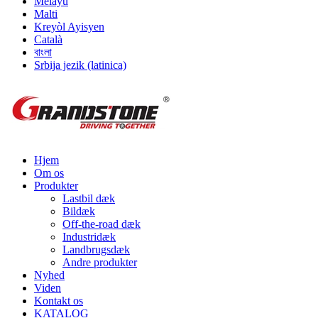
Melayu
Malti
Kreyòl Ayisyen
Català
বাংলা
Srbija jezik (latinica)
Hjem
Om os
Produkter
Lastbil dæk
Bildæk
Off-the-road dæk
Industridæk
Landbrugsdæk
Andre produkter
Nyhed
Viden
Kontakt os
KATALOG