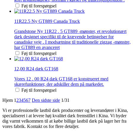
Føj til forespørgsel
11R22.5 Ny GT889 Canada Truck
Grandstone Ny 11R22 . 5 GT889 -mønster, et revolutionært
dæk designet specifikt til de krævende betingelser for
canadiske veje . I modsætning til traditionelle zigzag -mønstre,
har GT889 en avanceret
Føj til forespørgsel
12,00 R24 dæk GT168
Vores 12 . 00 R24 dæk GT168 er konstrueret med
skærefunktioner, der adskiller dem på markedet.
Føj til forespørgsel
Hjem
1
2
3
4
5
6
7
Den sidste side
1/31
Vi er professionelle lastbil dæk producenter og leverandører i Kina,
specialiseret i at levere høj kvalitet dæk fremstillet i Kina. Vi byder
dig varmt velkommen til at købe billige lastbil dæk på lager her fra
vores fabrik. Kontakt os for flere detaljer.