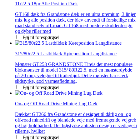
11r22.5 18pr Alle Position Dæk
GT168 dæk fra Grandstone dæk er en ultra-premium, 3 linjer
mix lug alle position dæk, der blev anvendt til forskellige mix
road stand selv off-road. GT168 med bredere skulderdesign
og dybe riller med
Føj til forespørgsel
315/80r22.5 Lastbildæk Køreposition Langdistance
Mønster GT258 GRANDSTONE Tireis det mest populære
blokmønster til model 315/ 80R22.5, med en mønsterdybde
på 20 mm, velegnet til trailerhjul. Dette mønster har stærk
slidstyrke, god varmeafledning,
Føj til forespørgsel
On- og Off Road Drive Mining Lug Dæk
Dækket GT266 fra Grandstone er designet til dårlig on- og
off-road minedrift og blandede veje med fremragende vejgreb
og høj holdbarhed. Det højstyrke anti-sten design er vedtaget i
rillerne, hvilket
Føj til forespørgsel