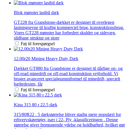
Blok mønster lastbil dæk
GT228 fra Grandstone-dækket er designet til overlegen
lastningsevne til kraftig kommerciel brug, konstruktionsbrug.
Vores GT228 mønster har forbedret skulder og sidevæg,
slidbane struktur og store
Føj til forespørgsel
12.00r20 Mining Heavy Duty Dæk
Dækket GT880 fra Grandstone er designet til dårlige on- og
off-road minedrift og off-road konstruktion vejforhold. Vi
bruger avanceret specialgummiformel til minedrift, specielt
bæltedesign, får
Føj til forespørgsel
Kina 315 80 r 22.5 dæk
315/80R22 . 5 dækstørrelse bliver stadig mere populært for
erhvervskøretøjer, især i 22- Ply -klassificeringen . Denne
størrelse giver fremragende ydelse og holdbarhed, hvilket gør