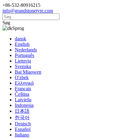
+86-532-80916215
info@grandstonetyre.com
Søg
Sprog
dansk
English
Nederlands
Português
Lietuvių
Svenska
Bai Miaowen
O'zbek
Ελληνικά
Français
Čeština
Latviešu
Indonesia
日本語
한국어
Deutsch
Español
Italiano